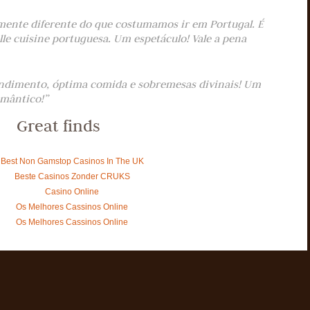
ente diferente do que costumamos ir em Portugal. É
le cuisine portuguesa. Um espetáculo! Vale a pena
endimento, óptima comida e sobremesas divinais! Um
omântico!”
Great finds
Best Non Gamstop Casinos In The UK
Beste Casinos Zonder CRUKS
Casino Online
Os Melhores Cassinos Online
Os Melhores Cassinos Online