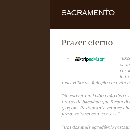
Prazer eterno
“Exc
da m
verd
leit
maravilhosos. Relação custo-benef
“Se estiver em Lisboa não deixe 
pratos de bacalhau que foram di
garçom. Restaurante sempre chei
justo. Voltarei com certeza.”
“Um dos mais agradáveis ​​restau