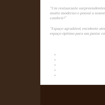
“Um restaurante surpreendentem
muito moderno e possui a nouvel
conferir!”
“Espaço agradável, excelente at
espaço óptimo para um jantar r