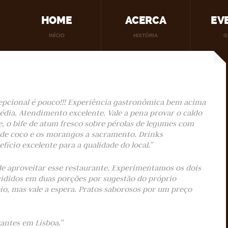
HOME
ACERCA
EV
INÍCIO
HISTÓRIA
G
epcional é pouco!!! Experiência gastronômica bem acima
édia. Atendimento excelente. Vale a pena provar o caldo
e, o bife de atum fresco sobre pérolas de legumes com
e de coco e os morangos a sacramento. Drinks
ício excelente para a qualidade do local.”
de aproveitar esse restaurante. Experimentamos os dois
vididos em duas porções por sugestão do próprio
o, mas vale a espera. Pratos saborosos por um preço
rantes em Lisboa.”